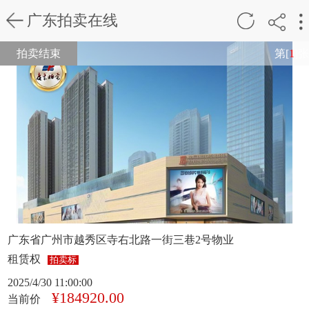
广东拍卖在线
拍卖结束
第[
1
]张
广东省广州市越秀区寺右北路一街三巷2号物业
租赁权
拍卖标
2025/4/30 11:00:00
¥184920.00
当前价